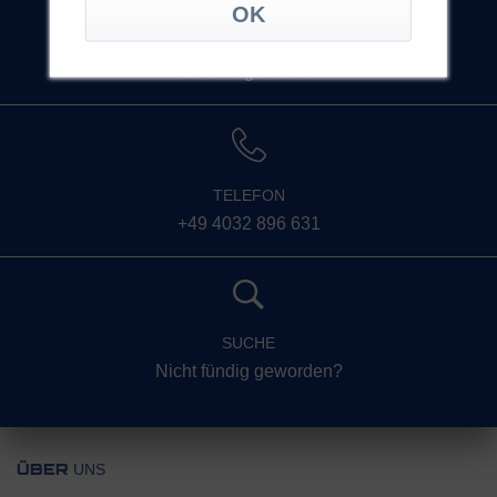
KONTAKT
Jetzt anfrage stellen >
TELEFON
+49 4032 896 631
SUCHE
Nicht fündig geworden?
UNS
ÜBER