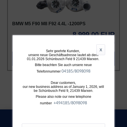
BMW M5 F90 M8 F92 4.4L -1200PS
8.999,00 EUR
INKL. 19% MWST. ZZGL.
VERSAND
X
Sehr geehrte Kunden,
unsere neue Geschäftsadresse lautet ab dem
ZUM PRODUKT
01.01.2026 Schünbusch Feld 9 21439 Marxen.
Bitte beachten Sie auch unsere neue
04185/8098098
Telefonnummer
Dear customers,
our new business address as of January 1, 2026, will
be Schünbusch Feld 9, 21439 Marxen.
Please also note our new telephone
+49
4185/8098098
number