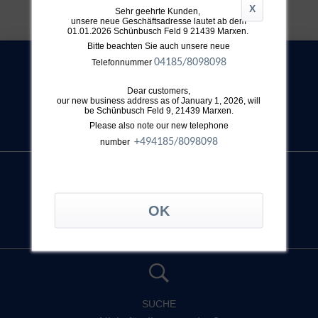
X
Sehr geehrte Kunden,
unsere neue Geschäftsadresse lautet ab dem
01.01.2026 Schünbusch Feld 9 21439 Marxen.
Bitte beachten Sie auch unsere neue
04185/8098098
Telefonnummer
Dear customers,
our new business address as of January 1, 2026, will
be Schünbusch Feld 9, 21439 Marxen.
KONTAKT
Please also note our new telephone
Jetzt anfrage stellen >
+49
4185/8098098
number
TELEFON
+49 4032 896 631
SUCHE