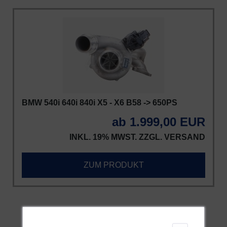
BMW 540i 640i 840i X5 - X6 B58 -> 650PS
ab 1.999,00 EUR
INKL. 19% MWST. ZZGL.
VERSAND
ZUM PRODUKT