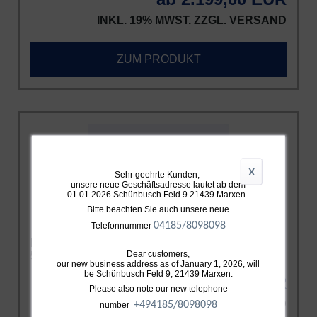
INKL. 19% MWST. ZZGL.
VERSAND
ZUM PRODUKT
X
Sehr geehrte Kunden,
unsere neue Geschäftsadresse lautet ab dem
01.01.2026 Schünbusch Feld 9 21439 Marxen.
Bitte beachten Sie auch unsere neue
04185/8098098
Telefonnummer
BMW E87 135i 1M N54 Z4 sDrive 35i 35is E89 ->
Dear customers,
560PS
our new business address as of January 1, 2026, will
be Schünbusch Feld 9, 21439 Marxen.
2.499,00 EUR
Please also note our new telephone
INKL. 19% MWST. ZZGL.
VERSAND
+49
4185/8098098
number