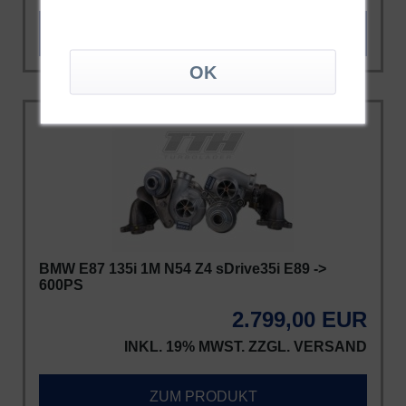
ZUM PRODUKT
BMW E87 135i 1M N54 Z4 sDrive35i E89 ->
600PS
2.799,00 EUR
INKL. 19% MWST. ZZGL.
VERSAND
ZUM PRODUKT