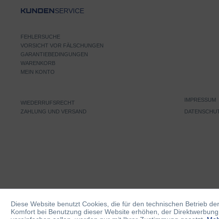
SERVICE
KUNDEN
FEHLERSUCHE
VORSICHT VOR FÄLSCHUNGEN
GARANTIEBEDINGUNGEN
WARENKORB
MEIN KONTO
IMPRESSUM
WIEDERRUFSRECHT
ZAHLUNG UND VERSAND
DATENSCHU
Diese Website benutzt Cookies, die für den technischen Betrieb der
Komfort bei Benutzung dieser Website erhöhen, der Direktwerbung 