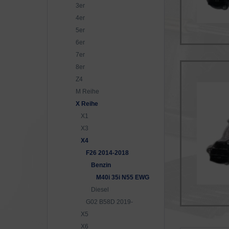
3er
4er
5er
6er
7er
8er
Z4
M Reihe
X Reihe
X1
X3
X4
F26 2014-2018
Benzin
M40i 35i N55 EWG
Diesel
G02 B58D 2019-
X5
X6