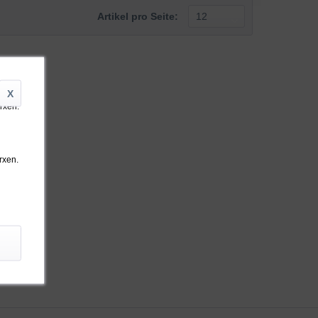
Artikel pro Seite:
X
arxen.
rxen.