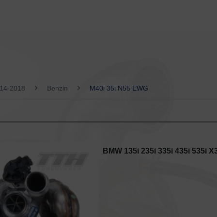
14-2018
Benzin
M40i 35i N55 EWG
BMW 135i 235i 335i 435i 535i X