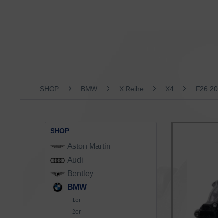
SHOP
BMW
X Reihe
X4
F26 20
SHOP
Aston Martin
Audi
Bentley
BMW
1er
2er