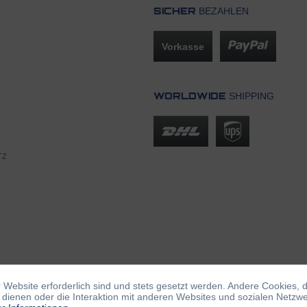
BEZAHLEN
SICHER
Vorkasse
SHIPPING
WORLDWIDE
TZ
 Website erforderlich sind und stets gesetzt werden. Andere Cookies, 
dienen oder die Interaktion mit anderen Websites und sozialen Netzw