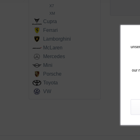
X7
XM
Cupra
Ferrari
Lamborghini
unser
McLaren
Mercedes
Mini
our 
Porsche
Toyota
VW