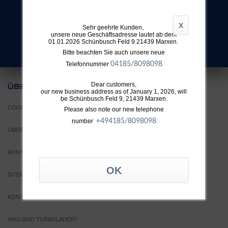
X
Sehr geehrte Kunden,
SUCHE
unsere neue Geschäftsadresse lautet ab dem
Nicht fündig geworden?
01.01.2026 Schünbusch Feld 9 21439 Marxen.
Bitte beachten Sie auch unsere neue
04185/8098098
Telefonnummer
Dear customers,
UNS
ÜBER
our new business address as of January 1, 2026, will
be Schünbusch Feld 9, 21439 Marxen.
COOKIE EINSTELLUNGEN
Please also note our new telephone
+49
4185/8098098
number
ÜBER TTH
KONTAKT
SITEMAP
KONTAKT
WAS SIND TURBOLADER?