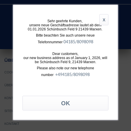
X
Sehr geehrte Kunden,
unsere neue Geschäftsadresse lautet ab dem
SUCHE
01.01.2026 Schünbusch Feld 9 21439 Marxen.
Nicht fündig geworden?
Bitte beachten Sie auch unsere neue
04185/8098098
Telefonnummer
Dear customers,
our new business address as of January 1, 2026, will
UNS
ÜBER
be Schünbusch Feld 9, 21439 Marxen.
Please also note our new telephone
COOKIE EINSTELLUNGEN
+49
4185/8098098
number
ÜBER TTH
KONTAKT
SITEMAP
KONTAKT