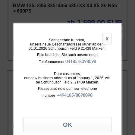
BMW 135i 235i 335i 435i 535i X3 X4 X5 X6 N55 -
> 600PS
ab 1.599,00 EUR
INKL. 19% MWST. ZZGL.
VERSAND
X
Sehr geehrte Kunden,
unsere neue Geschäftsadresse lautet ab dem
ZUM PRODUKT
01.01.2026 Schünbusch Feld 9 21439 Marxen.
Bitte beachten Sie auch unsere neue
04185/8098098
Telefonnummer
Dear customers,
our new business address as of January 1, 2026, will
be Schünbusch Feld 9, 21439 Marxen.
Please also note our new telephone
+49
4185/8098098
number
BMW 135i 235i 335i 435i 535i X3 X4 X5 X6 N55 -
> 450PS