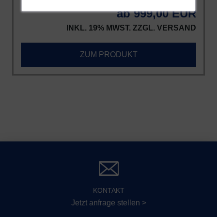
ab 999,00 EUR
INKL. 19% MWST. ZZGL.
VERSAND
ZUM PRODUKT
KONTAKT
Jetzt anfrage stellen >