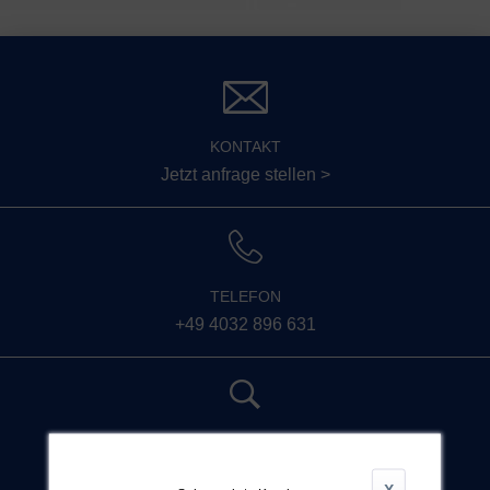
KONTAKT
Jetzt anfrage stellen >
TELEFON
+49 4032 896 631
SUCHE
Nicht fündig geworden?
X