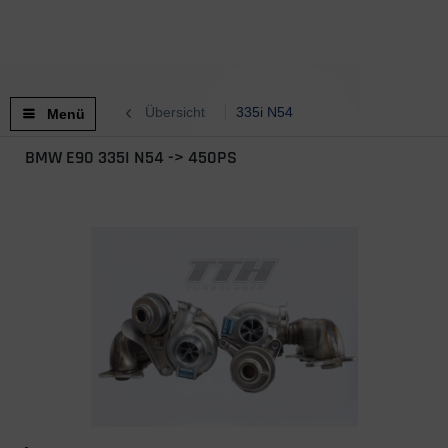
Übersicht
335i N54
Menü
BMW E90 335I N54 -> 450PS