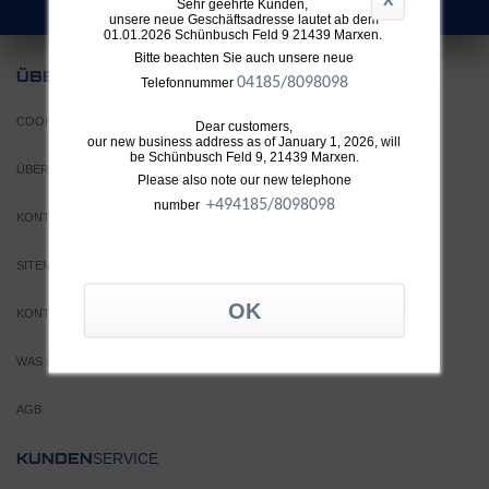
Sehr geehrte Kunden,
unsere neue Geschäftsadresse lautet ab dem
01.01.2026 Schünbusch Feld 9 21439 Marxen.
Bitte beachten Sie auch unsere neue
UNS
ÜBER
04185/8098098
Telefonnummer
COOKIE EINSTELLUNGEN
Dear customers,
our new business address as of January 1, 2026, will
be Schünbusch Feld 9, 21439 Marxen.
ÜBER TTH
Please also note our new telephone
+49
4185/8098098
number
KONTAKT
SITEMAP
KONTAKT
WAS SIND TURBOLADER?
AGB
SERVICE
KUNDEN