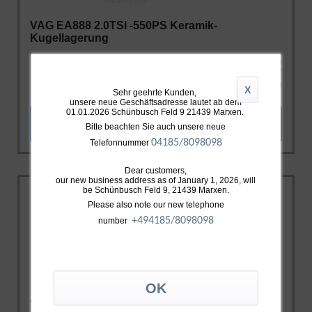
VAG EA888 2.0TSI -550PS Keramik-
Kugellagerung
ab 1.799,00 EUR
INKL. 19% MWST. ZZGL.
VERSAND
X
Sehr geehrte Kunden,
unsere neue Geschäftsadresse lautet ab dem
01.01.2026 Schünbusch Feld 9 21439 Marxen.
ZUM PRODUKT
Bitte beachten Sie auch unsere neue
04185/8098098
Telefonnummer
Dear customers,
our new business address as of January 1, 2026, will
be Schünbusch Feld 9, 21439 Marxen.
Please also note our new telephone
+49
4185/8098098
number
VAG EA888 2.0TSI GTX3076 Gen.2 -650PS