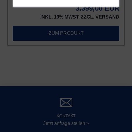
3.399,00 EUR
INKL. 19% MWST. ZZGL.
VERSAND
ZUM PRODUKT
KONTAKT
Jetzt anfrage stellen >