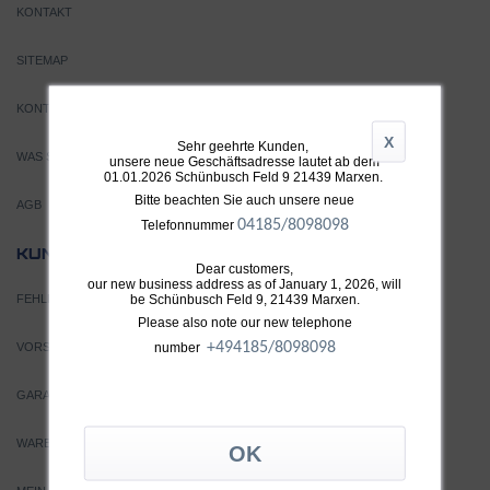
KONTAKT
SITEMAP
KONTAKT
X
Sehr geehrte Kunden,
WAS SIND TURBOLADER?
unsere neue Geschäftsadresse lautet ab dem
01.01.2026 Schünbusch Feld 9 21439 Marxen.
Bitte beachten Sie auch unsere neue
AGB
04185/8098098
Telefonnummer
SERVICE
KUNDEN
Dear customers,
our new business address as of January 1, 2026, will
be Schünbusch Feld 9, 21439 Marxen.
FEHLERSUCHE
Please also note our new telephone
+49
4185/8098098
number
VORSICHT VOR FÄLSCHUNGEN
GARANTIEBEDINGUNGEN
WARENKORB