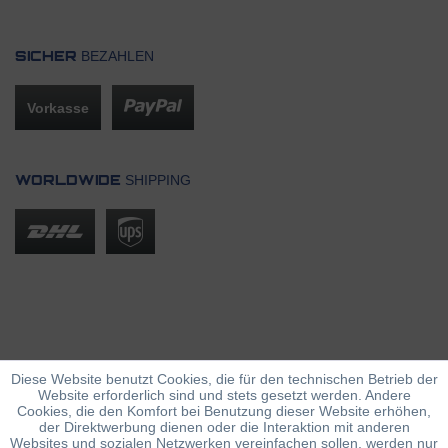
BEZAHLEN
SICHER
Vorkasse
SHIPPING
WORLDWIDE
Diese Website benutzt Cookies, die für den technischen Betrieb der
Website erforderlich sind und stets gesetzt werden. Andere
Cookies, die den Komfort bei Benutzung dieser Website erhöhen,
der Direktwerbung dienen oder die Interaktion mit anderen
Websites und sozialen Netzwerken vereinfachen sollen, werden nur