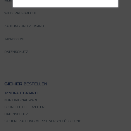
MEIN KONTO
WIEDERRUFSRECHT
ZAHLUNG UND VERSAND
IMPRESSUM
DATENSCHUTZ
BESTELLEN
SICHER
12 MONATE GARANTIE
NUR ORIGINAL WARE
SCHNELLE LIEFERZEITEN
DATENSCHUTZ
SICHERE ZAHLUNG MIT SSL-VERSCHLÜSSELUNG