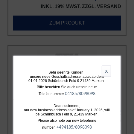
INKL. 19% MWST. ZZGL.
VERSAND
ZUM PRODUKT
X
Sehr geehrte Kunden,
unsere neue Geschäftsadresse lautet ab dem
01.01.2026 Schünbusch Feld 9 21439 Marxen.
Bitte beachten Sie auch unsere neue
04185/8098098
Telefonnummer
VAG EA839 2,9 TFSI Bi-Turbo > 650PS
Dear customers,
our new business address as of January 1, 2026, will
ab 3.199,00 EUR
be Schünbusch Feld 9, 21439 Marxen.
Please also note our new telephone
INKL. 19% MWST. ZZGL.
VERSAND
+49
4185/8098098
number