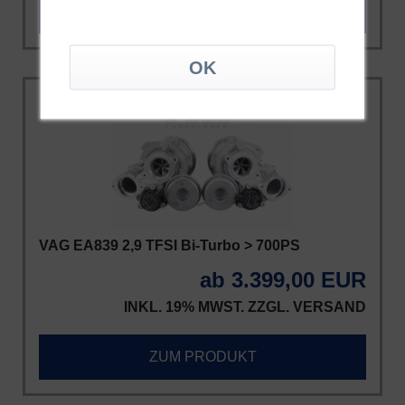
ZUM PRODUKT
VAG EA839 2,9 TFSI Bi-Turbo > 700PS
ab 3.399,00 EUR
INKL. 19% MWST. ZZGL.
VERSAND
ZUM PRODUKT