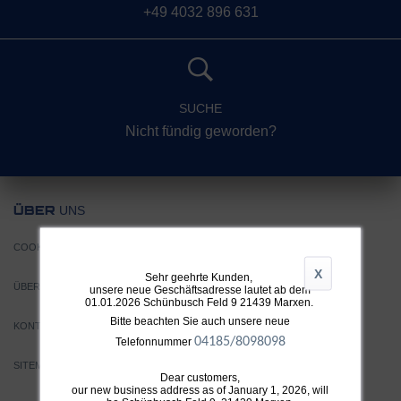
+49 4032 896 631
SUCHE
Nicht fündig geworden?
UNS
ÜBER
COOKIE EINSTELLUNGEN
X
Sehr geehrte Kunden,
ÜBER TTH
unsere neue Geschäftsadresse lautet ab dem
01.01.2026 Schünbusch Feld 9 21439 Marxen.
Bitte beachten Sie auch unsere neue
KONTAKT
04185/8098098
Telefonnummer
SITEMAP
Dear customers,
our new business address as of January 1, 2026, will