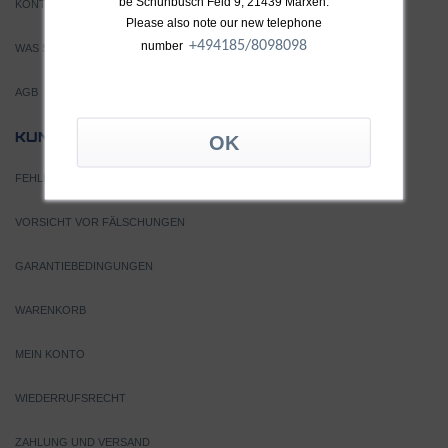
be Schünbusch Feld 9, 21439 Marxen.
KONTAKT
Please also note our new telephone
+49
4185/8098098
number
WAS SIND TURBOLADER?
AGB
SERVICE
KUNDEN
FEHLERSUCHE
VORSICHT VOR FÄLSCHUNGEN
GARANTIEBEDINGUNGEN
WARENKORB
MEIN KONTO
WIEDERRUFSRECHT
ZAHLUNG UND VERSAND