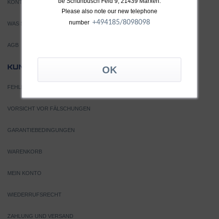
be Schünbusch Feld 9, 21439 Marxen.
KONTAKT
Please also note our new telephone
+49
4185/8098098
number
WAS SIND TURBOLADER?
AGB
SERVICE
KUNDEN
FEHLERSUCHE
VORSICHT VOR FÄLSCHUNGEN
GARANTIEBEDINGUNGEN
WARENKORB
MEIN KONTO
WIEDERRUFSRECHT
ZAHLUNG UND VERSAND