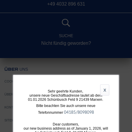
+49 4032 896 631
SUCHE
Nicht fündig geworden?
UNS
ÜBER
COOKIE EINSTELLUNGEN
X
Sehr geehrte Kunden,
ÜBER TTH
unsere neue Geschäftsadresse lautet ab dem
01.01.2026 Schünbusch Feld 9 21439 Marxen.
Bitte beachten Sie auch unsere neue
KONTAKT
04185/8098098
Telefonnummer
SITEMAP
Dear customers,
our new business address as of January 1, 2026, will