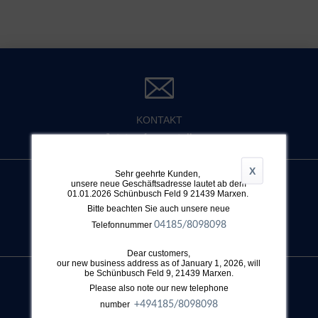
KONTAKT
Jetzt anfrage stellen >
X
Sehr geehrte Kunden,
unsere neue Geschäftsadresse lautet ab dem
01.01.2026 Schünbusch Feld 9 21439 Marxen.
Bitte beachten Sie auch unsere neue
TELEFON
04185/8098098
Telefonnummer
+49 4032 896 631
Dear customers,
our new business address as of January 1, 2026, will
be Schünbusch Feld 9, 21439 Marxen.
Please also note our new telephone
+49
4185/8098098
number
SUCHE