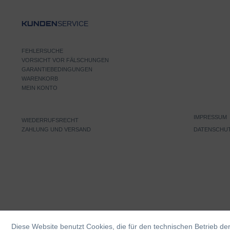
SERVICE
KUNDEN
FEHLERSUCHE
VORSICHT VOR FÄLSCHUNGEN
GARANTIEBEDINGUNGEN
WARENKORB
MEIN KONTO
IMPRESSUM
WIEDERRUFSRECHT
ZAHLUNG UND VERSAND
DATENSCHU
Diese Website benutzt Cookies, die für den technischen Betrieb der