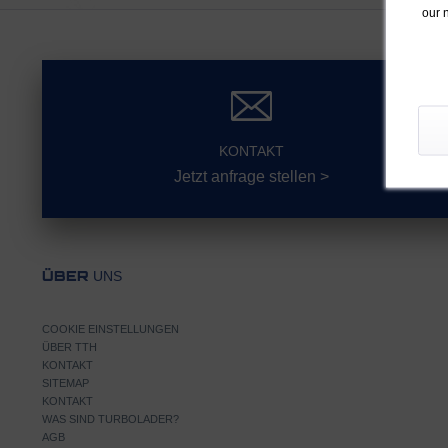
our 
KONTAKT
Jetzt anfrage stellen >
UNS
ÜBER
COOKIE EINSTELLUNGEN
ÜBER TTH
KONTAKT
SITEMAP
KONTAKT
WAS SIND TURBOLADER?
AGB