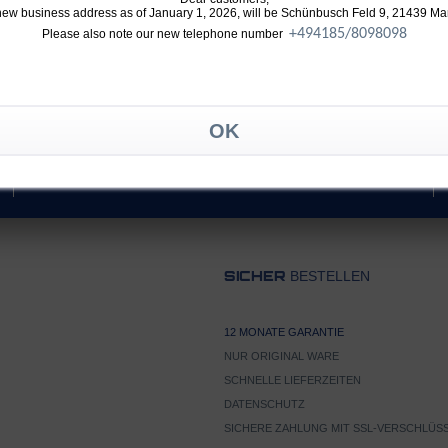
new business address as of January 1, 2026, will be Schünbusch Feld 9, 21439 Ma
+49
4185/8098098
Please also note our new telephone number
TELEFON
+49 4032 896 631
BESTELLEN
SICHER
12 MONATE GARANTIE
NUR ORIGINAL WARE
SCHNELLE LIEFERZEITEN
DATENSCHUTZ
SICHERE ZAHLUNG MIT SSL-VERSCHLÜS