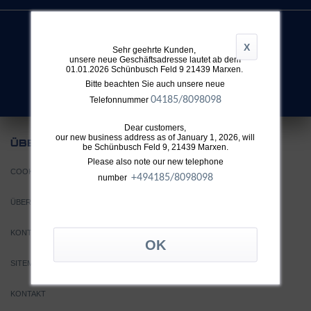
X
Sehr geehrte Kunden,
unsere neue Geschäftsadresse lautet ab dem
SUCHE
01.01.2026 Schünbusch Feld 9 21439 Marxen.
Nicht fündig geworden?
Bitte beachten Sie auch unsere neue
04185/8098098
Telefonnummer
Dear customers,
our new business address as of January 1, 2026, will
UNS
ÜBER
be Schünbusch Feld 9, 21439 Marxen.
Please also note our new telephone
COOKIE EINSTELLUNGEN
+49
4185/8098098
number
ÜBER TTH
KONTAKT
SITEMAP
KONTAKT