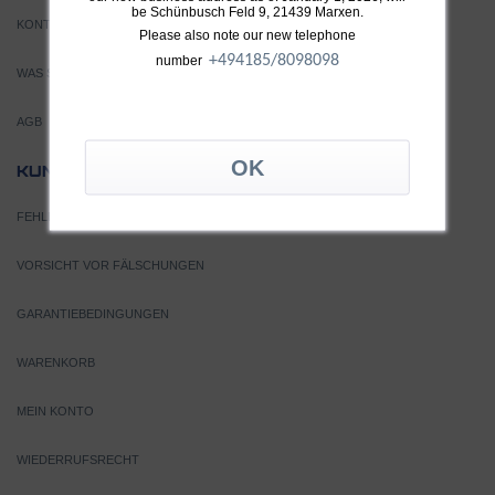
be Schünbusch Feld 9, 21439 Marxen.
KONTAKT
Please also note our new telephone
+49
4185/8098098
number
WAS SIND TURBOLADER?
AGB
SERVICE
KUNDEN
FEHLERSUCHE
VORSICHT VOR FÄLSCHUNGEN
GARANTIEBEDINGUNGEN
WARENKORB
MEIN KONTO
WIEDERRUFSRECHT