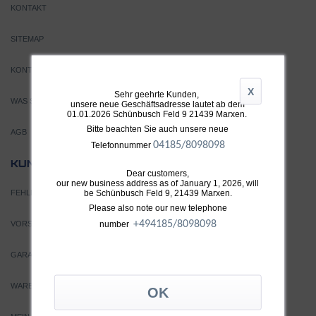
KONTAKT
SITEMAP
KONTAKT
X
Sehr geehrte Kunden,
WAS SIND TURBOLADER?
unsere neue Geschäftsadresse lautet ab dem
01.01.2026 Schünbusch Feld 9 21439 Marxen.
Bitte beachten Sie auch unsere neue
AGB
04185/8098098
Telefonnummer
SERVICE
KUNDEN
Dear customers,
our new business address as of January 1, 2026, will
be Schünbusch Feld 9, 21439 Marxen.
FEHLERSUCHE
Please also note our new telephone
+49
4185/8098098
number
VORSICHT VOR FÄLSCHUNGEN
GARANTIEBEDINGUNGEN
WARENKORB