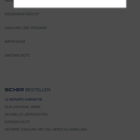
MEIN KONTO
WIEDERRUFSRECHT
ZAHLUNG UND VERSAND
IMPRESSUM
DATENSCHUTZ
BESTELLEN
SICHER
12 MONATE GARANTIE
NUR ORIGINAL WARE
SCHNELLE LIEFERZEITEN
DATENSCHUTZ
SICHERE ZAHLUNG MIT SSL-VERSCHLÜSSELUNG