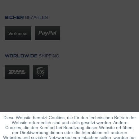
BEZAHLEN
SICHER
Vorkasse
SHIPPING
WORLDWIDE
Diese Website benutzt Cookies, die für den technischen Betrieb der
Website erforderlich sind und stets gesetzt werden. Andere
Cookies, die den Komfort bei Benutzung dieser Website erhöhen,
der Direktwerbung dienen oder die Interaktion mit anderen
Websites und sozialen Netzwerken vereinfachen sollen, werden nur