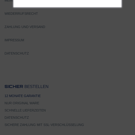
MEIN KONTO
WIEDERRUFSRECHT
ZAHLUNG UND VERSAND
IMPRESSUM
DATENSCHUTZ
BESTELLEN
SICHER
12 MONATE GARANTIE
NUR ORIGINAL WARE
SCHNELLE LIEFERZEITEN
DATENSCHUTZ
SICHERE ZAHLUNG MIT SSL-VERSCHLÜSSELUNG