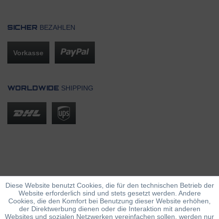
BEZAHLEN
SICHER
Vorkasse
SHIPPING
WORLDWIDE
Diese Website benutzt Cookies, die für den technischen Betrieb der
Website erforderlich sind und stets gesetzt werden. Andere
Cookies, die den Komfort bei Benutzung dieser Website erhöhen,
der Direktwerbung dienen oder die Interaktion mit anderen
Websites und sozialen Netzwerken vereinfachen sollen, werden nur