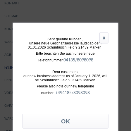
KONTAKT
SITEMAP
KONTAKT
X
Sehr geehrte Kunden,
WAS SIND TURBOLADER?
unsere neue Geschäftsadresse lautet ab dem
01.01.2026 Schünbusch Feld 9 21439 Marxen.
Bitte beachten Sie auch unsere neue
AGB
04185/8098098
Telefonnummer
SERVICE
KUNDEN
Dear customers,
our new business address as of January 1, 2026, will
be Schünbusch Feld 9, 21439 Marxen.
FEHLERSUCHE
Please also note our new telephone
+49
4185/8098098
number
VORSICHT VOR FÄLSCHUNGEN
GARANTIEBEDINGUNGEN
WARENKORB