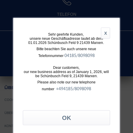
TELEFON
+49 4032 896 631
X
Sehr geehrte Kunden,
unsere neue Geschäftsadresse lautet ab dem
01.01.2026 Schünbusch Feld 9 21439 Marxen.
Bitte beachten Sie auch unsere neue
SUCHE
04185/8098098
Telefonnummer
Nicht fündig geworden?
Dear customers,
our new business address as of January 1, 2026, will
be Schünbusch Feld 9, 21439 Marxen.
Please also note our new telephone
UNS
ÜBER
+49
4185/8098098
number
COOKIE EINSTELLUNGEN
ÜBER TTH
KONTAKT