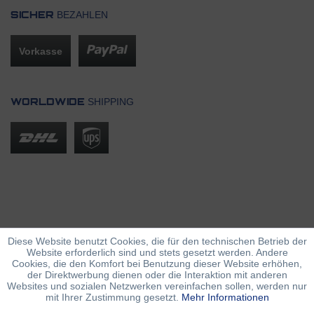
BEZAHLEN
SICHER
Vorkasse
SHIPPING
WORLDWIDE
Diese Website benutzt Cookies, die für den technischen Betrieb der
Website erforderlich sind und stets gesetzt werden. Andere
Cookies, die den Komfort bei Benutzung dieser Website erhöhen,
der Direktwerbung dienen oder die Interaktion mit anderen
Websites und sozialen Netzwerken vereinfachen sollen, werden nur
mit Ihrer Zustimmung gesetzt.
Mehr Informationen