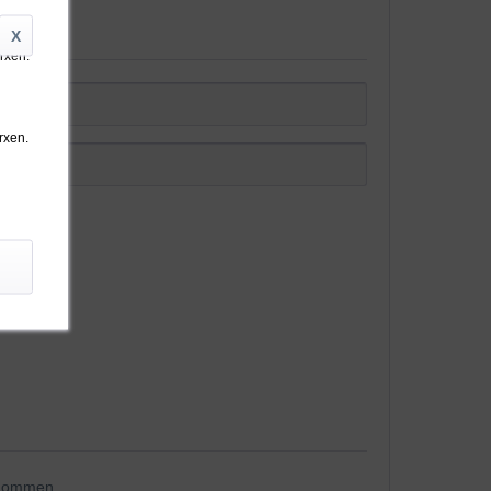
X
arxen.
rxen.
ab.
enommen.