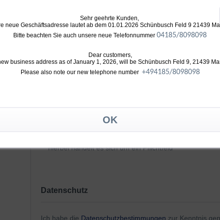
Ihre Adresse
Sehr geehrte Kunden,
e neue Geschäftsadresse lautet ab dem 01.01.2026 Schünbusch Feld 9 21439 M
04185/8098098
Bitte beachten Sie auch unsere neue Telefonnummer
Dear customers,
new business address as of January 1, 2026, will be Schünbusch Feld 9, 21439 Ma
+49
4185/8098098
Please also note our new telephone number
Die
Lieferadresse
weicht von der Rechnungsadresse 
* hierbei handelt es sich um ein Pflichtfeld
Datenschutz
Ich habe die
Datenschutzbestimmungen
zur Kenntnis g