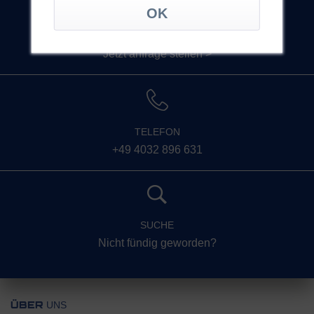
KONTAKT
Jetzt anfrage stellen >
TELEFON
+49 4032 896 631
SUCHE
Nicht fündig geworden?
UNS
ÜBER