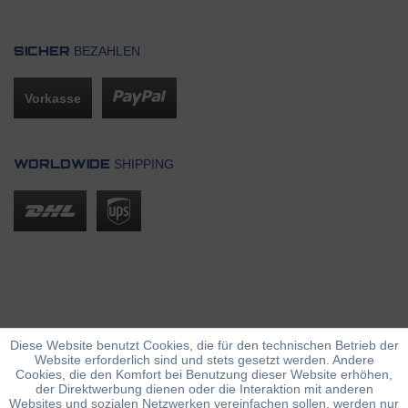
BEZAHLEN
SICHER
Vorkasse
SHIPPING
WORLDWIDE
Diese Website benutzt Cookies, die für den technischen Betrieb der
Website erforderlich sind und stets gesetzt werden. Andere
Cookies, die den Komfort bei Benutzung dieser Website erhöhen,
der Direktwerbung dienen oder die Interaktion mit anderen
Websites und sozialen Netzwerken vereinfachen sollen, werden nur