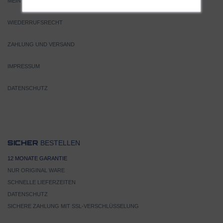
MEIN KONTO
WIEDERRUFSRECHT
ZAHLUNG UND VERSAND
IMPRESSUM
DATENSCHUTZ
BESTELLEN
SICHER
12 MONATE GARANTIE
NUR ORIGINAL WARE
SCHNELLE LIEFERZEITEN
DATENSCHUTZ
SICHERE ZAHLUNG MIT SSL-VERSCHLÜSSELUNG