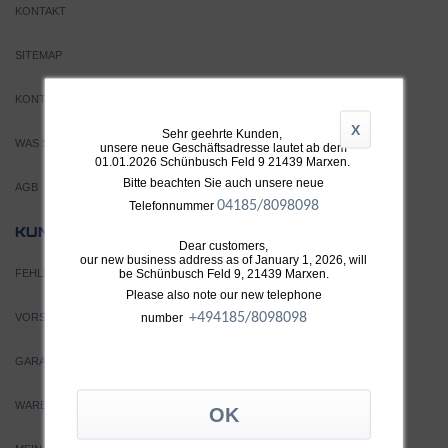
KONTAKT
SITEMAP
KONTAKT
X
Sehr geehrte Kunden,
WAS SIND TURBOLADER?
unsere neue Geschäftsadresse lautet ab dem
01.01.2026 Schünbusch Feld 9 21439 Marxen.
Bitte beachten Sie auch unsere neue
AGB
04185/8098098
Telefonnummer
SERVICE
KUNDEN
Dear customers,
our new business address as of January 1, 2026, will
be Schünbusch Feld 9, 21439 Marxen.
FEHLERSUCHE
Please also note our new telephone
+49
4185/8098098
number
VORSICHT VOR FÄLSCHUNGEN
GARANTIEBEDINGUNGEN
WARENKORB