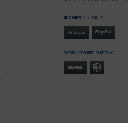
SICHERE ZAHLUNG MIT SSL-VERSCHLÜS
BEZAHLEN
SICHER
Vorkasse
SHIPPING
WORLDWIDE
TZ