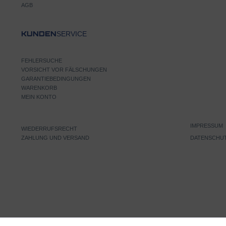
AGB
SERVICE
KUNDEN
FEHLERSUCHE
VORSICHT VOR FÄLSCHUNGEN
GARANTIEBEDINGUNGEN
WARENKORB
MEIN KONTO
IMPRESSUM
WIEDERRUFSRECHT
ZAHLUNG UND VERSAND
DATENSCHU