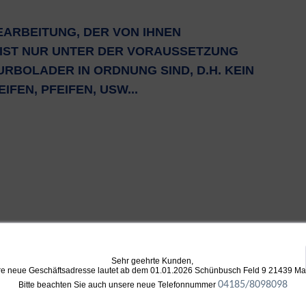
EARBEITUNG, DER VON IHNEN
IST NUR UNTER DER VORAUSSETZUNG
URBOLADER IN ORDNUNG SIND, D.H. KEIN
FEN, PFEIFEN, USW...
Sehr geehrte Kunden,
e neue Geschäftsadresse lautet ab dem 01.01.2026 Schünbusch Feld 9 21439 M
04185/8098098
Bitte beachten Sie auch unsere neue Telefonnummer