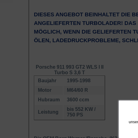
DIESES ANGEBOT BEINHALTET DIE B
ANGELIEFERTEN TURBOLADER! DAS 
MÖGLICH, WENN DIE GELIEFERTEN T
ÖLEN, LADEDRUCKPROBLEME, SCHLEI
Porsche 911 993 GT2 WLS I II
Turbo S 3,6 T
Baujahr
1995-1998
Motor
M64/60 R
Hubraum
3600 ccm
bis 552 KW /
Leistung
750 PS
unser