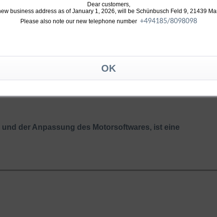
r Abgasgehäuse) Turbolader werden mit den
Dear customers,
new business address as of January 1, 2026, will be Schünbusch Feld 9, 21439 Ma
+49
4185/8098098
Please also note our new telephone number
t neuester Verdichtergeometrie
erdichtergehäuse
endruck
und der Anpassung des Motorsoftwares, ist eine