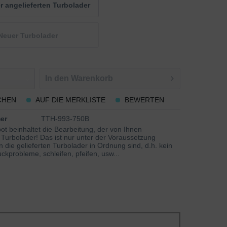
 angelieferten Turbolader
Neuer Turbolader
In den
Warenkorb
CHEN
AUF DIE MERKLISTE
BEWERTEN
er
TTH-993-750B
t beinhaltet die Bearbeitung, der von Ihnen
 Turbolader! Das ist nur unter der Voraussetzung
 die gelieferten Turbolader in Ordnung sind, d.h. kein
ckprobleme, schleifen, pfeifen, usw...