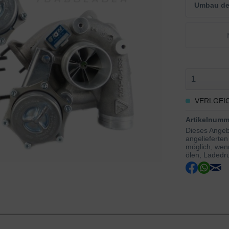
Umbau der
VERLGEI
Artikelnumm
Dieses Angebo
angelieferten
möglich, wenn
ölen, Ladedru