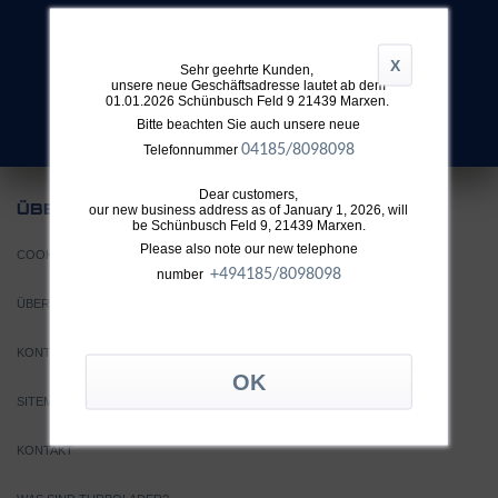
X
Sehr geehrte Kunden,
SUCHE
unsere neue Geschäftsadresse lautet ab dem
01.01.2026 Schünbusch Feld 9 21439 Marxen.
Nicht fündig geworden?
Bitte beachten Sie auch unsere neue
04185/8098098
Telefonnummer
Dear customers,
UNS
our new business address as of January 1, 2026, will
ÜBER
be Schünbusch Feld 9, 21439 Marxen.
Please also note our new telephone
COOKIE EINSTELLUNGEN
+49
4185/8098098
number
ÜBER TTH
KONTAKT
SITEMAP
KONTAKT