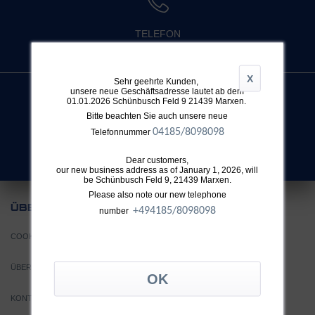
TELEFON
+49 4032 896 631
X
Sehr geehrte Kunden,
unsere neue Geschäftsadresse lautet ab dem
01.01.2026 Schünbusch Feld 9 21439 Marxen.
Bitte beachten Sie auch unsere neue
SUCHE
04185/8098098
Telefonnummer
Nicht fündig geworden?
Dear customers,
our new business address as of January 1, 2026, will
be Schünbusch Feld 9, 21439 Marxen.
Please also note our new telephone
UNS
ÜBER
+49
4185/8098098
number
COOKIE EINSTELLUNGEN
ÜBER TTH
KONTAKT