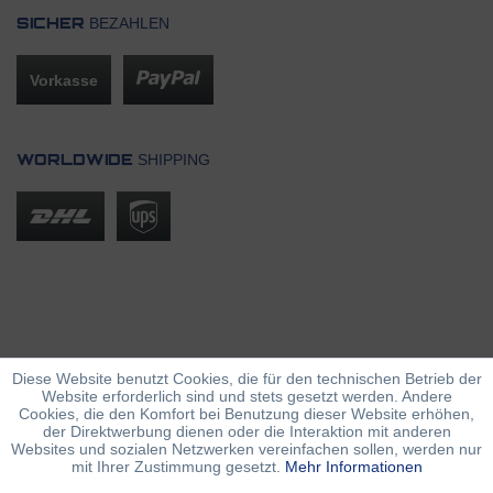
BEZAHLEN
SICHER
Vorkasse
SHIPPING
WORLDWIDE
Diese Website benutzt Cookies, die für den technischen Betrieb der
Website erforderlich sind und stets gesetzt werden. Andere
Cookies, die den Komfort bei Benutzung dieser Website erhöhen,
der Direktwerbung dienen oder die Interaktion mit anderen
Websites und sozialen Netzwerken vereinfachen sollen, werden nur
mit Ihrer Zustimmung gesetzt.
Mehr Informationen