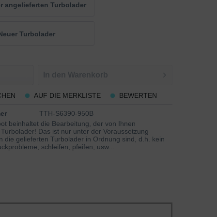
 angelieferten Turbolader
Neuer Turbolader
In den
Warenkorb
CHEN
AUF DIE MERKLISTE
BEWERTEN
er
TTH-S6390-950B
t beinhaltet die Bearbeitung, der von Ihnen
 Turbolader! Das ist nur unter der Voraussetzung
 die gelieferten Turbolader in Ordnung sind, d.h. kein
ckprobleme, schleifen, pfeifen, usw...