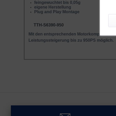
feingewuchtet bis 0,05g
eigene Herstellung
Plug and Play Montage
TTH-S6390-950
Mit den entsprechenden Motorkomponenten 
Leistungssteigerung bis zu 950PS möglich.