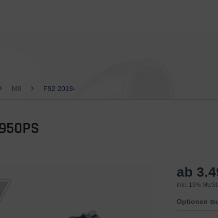
M8
F92 2019-
-950PS
ab 3.
inkl. 19% MwSt.
Optionen
Bi