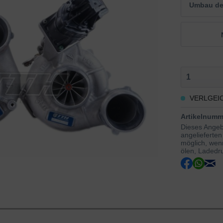
Umbau der
VERLGEI
Artikelnumm
Dieses Angebo
angelieferten
möglich, wenn
ölen, Ladedru