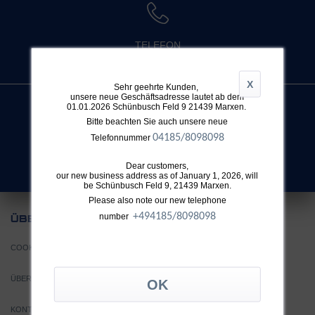
TELEFON
+49 4032 896 631
X
Sehr geehrte Kunden,
unsere neue Geschäftsadresse lautet ab dem
01.01.2026 Schünbusch Feld 9 21439 Marxen.
Bitte beachten Sie auch unsere neue
04185/8098098
Telefonnummer
SUCHE
Nicht fündig geworden?
Dear customers,
our new business address as of January 1, 2026, will
be Schünbusch Feld 9, 21439 Marxen.
Please also note our new telephone
+49
4185/8098098
number
UNS
ÜBER
COOKIE EINSTELLUNGEN
ÜBER TTH
KONTAKT