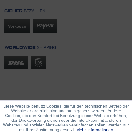
BEZAHLEN
SICHER
Vorkasse
SHIPPING
WORLDWIDE
Diese Website benutzt Cookies, die für den technischen Betrieb der
Website erforderlich sind und stets gesetzt werden. Andere
Cookies, die den Komfort bei Benutzung dieser Website erhöhen,
der Direktwerbung dienen oder die Interaktion mit anderen
Websites und sozialen Netzwerken vereinfachen sollen, werden nur
mit Ihrer Zustimmung gesetzt.
Mehr Informationen