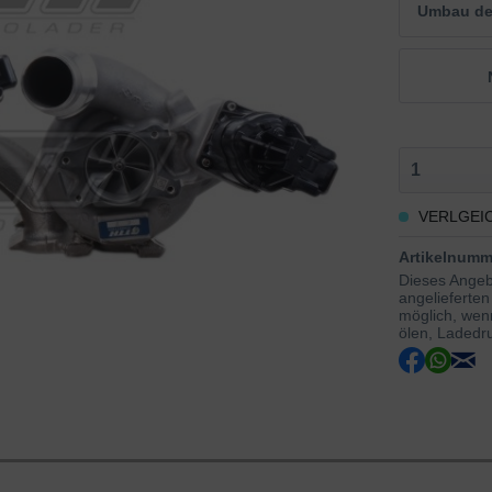
Umbau der
VERLGEI
Artikelnumm
Dieses Angebo
angelieferten
möglich, wenn
ölen, Ladedru