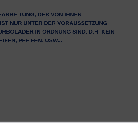
EARBEITUNG, DER VON IHNEN
IST NUR UNTER DER VORAUSSETZUNG
URBOLADER IN ORDNUNG SIND, D.H. KEIN
FEN, PFEIFEN, USW...
den folgenden Änderungen optimiert: