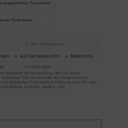
 angelieferten Turbolader
Neuer Turbolader
In den
Warenkorb
CHEN
AUF DIE MERKLISTE
BEWERTEN
er
TTH-S58-1050
t beinhaltet die Bearbeitung, der von Ihnen
 Turbolader! Das ist nur unter der Voraussetzung
 die gelieferten Turbolader in Ordnung sind, d.h. kein
ckprobleme, schleifen, pfeifen, usw...