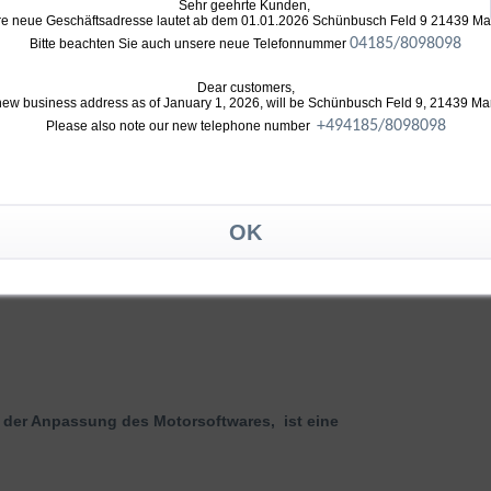
Sehr geehrte Kunden,
ster Verdichtergeometrie
e neue Geschäftsadresse lautet ab dem 01.01.2026 Schünbusch Feld 9 21439 M
tergehäuse und Abgasgehäuse
04185/8098098
Bitte beachten Sie auch unsere neue Telefonnummer
Dear customers,
new business address as of January 1, 2026, will be Schünbusch Feld 9, 21439 Ma
+49
4185/8098098
Please also note our new telephone number
der Anpassung des Motorsoftwares, ist eine