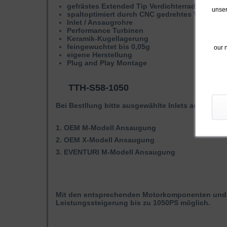
gefrästes Extended Tip Verdichterrad mit neue
unser
spaltoptimiert durch CNC gedrehtes Verdich
Inlet / Ansaugrohre
Performance Turbinen
Keramik-Kugellagerung
feingewuchtet bis 0,05g
our 
eigene Herstellung
Plug and Play Montage
TTH-S58-1050
Bei Bestllung bitte ausgewählte Inlets angeben
1. OEM M-Modell Ansaugung
2. OEM X-Modell Ansaugung
3. EVENTURI M-Modell Ansaugung
Mit den entsprechenden Motorkomponenten und 
Leistungssteigerung bis zu 1050PS möglich.