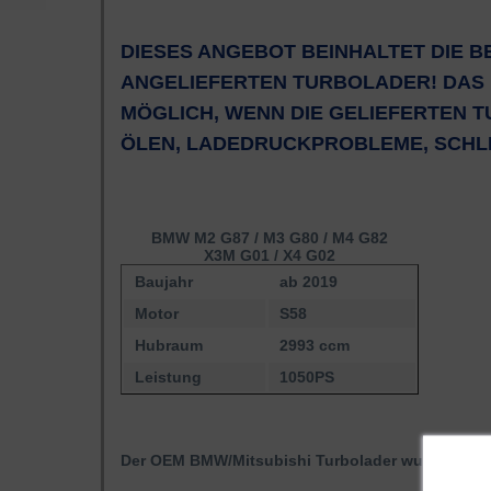
DIESES ANGEBOT BEINHALTET DIE B
ANGELIEFERTEN TURBOLADER! DAS 
MÖGLICH, WENN DIE GELIEFERTEN T
ÖLEN, LADEDRUCKPROBLEME, SCHLEI
BMW M2 G87 / M3 G80 / M4 G82
X3M
G01 / X4 G02
Baujahr
ab 2019
Motor
S58
Hubraum
2993 ccm
Leistung
1050PS
Der OEM BMW/
Mitsubishi
Turbolader wurden mit 