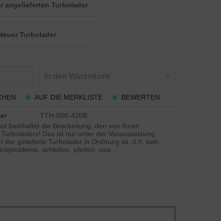
 angelieferten Turbolader
Neuer Turbolader
In den
Warenkorb
CHEN
AUF DIE MERKLISTE
BEWERTEN
er
TTH-06K-420B
ot beinhaltet die Bearbeitung, den von Ihnen
 Turboladers! Das ist nur unter der Voraussetzung
 der gelieferte Turbolader in Ordnung ist, d.h. kein
ckprobleme, schleifen, pfeifen, usw...