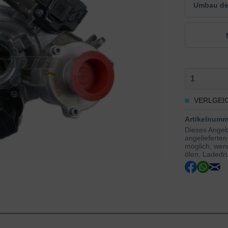
Umbau der
VERLGEI
Artikelnumm
Dieses Angeb
angelieferten
möglich, wenn
ölen, Ladedru