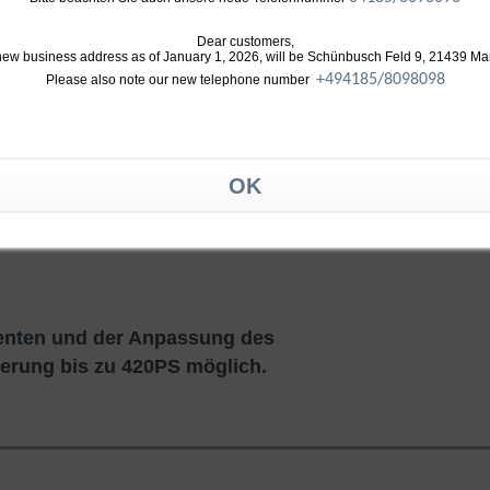
Dear customers,
new business address as of January 1, 2026, will be Schünbusch Feld 9, 21439 Ma
 den folgenden Änderungen optimiert:
+49
4185/8098098
Please also note our new telephone number
 neuester Verdichtergeometrie
 Verdichtergehäuseund Abgasgehäuse
nten und der Anpassung des
gerung bis zu 420PS möglich.