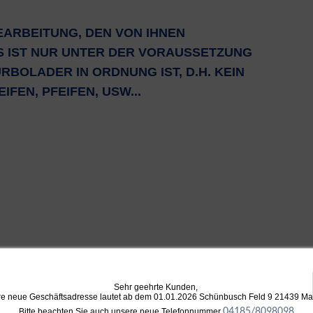
EARBEITUNG, DEN VON IHNEN
S IST NUR UNTER DER VORAUSSETZUNG
RBOLADER IN ORDNUNG IST, D.H. KEIN
FEN, PFEIFEN, USW...
Sehr geehrte Kunden,
e neue Geschäftsadresse lautet ab dem 01.01.2026 Schünbusch Feld 9 21439 M
04185/8098098
Bitte beachten Sie auch unsere neue Telefonnummer