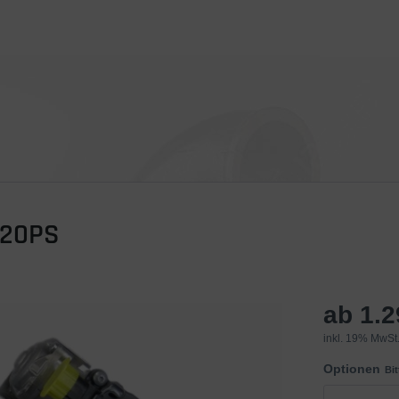
420PS
ab 1.
inkl. 19% MwSt.
Optionen
Bi