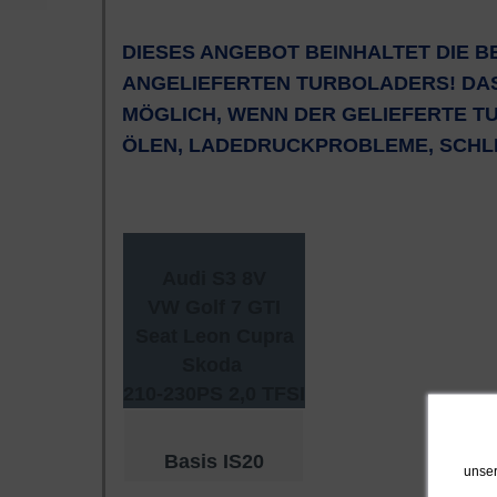
DIESES ANGEBOT BEINHALTET DIE B
ANGELIEFERTEN TURBOLADERS! DA
MÖGLICH, WENN DER GELIEFERTE TU
ÖLEN, LADEDRUCKPROBLEME, SCHLEI
Audi S3 8V
VW Golf 7 GTI
Seat Leon Cupra
Skoda
210-230PS 2,0 TFSI
Basis IS20
unser