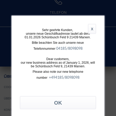
TELEFON
+49 4032 896 631
X
Sehr geehrte Kunden,
unsere neue Geschäftsadresse lautet ab dem
01.01.2026 Schünbusch Feld 9 21439 Marxen.
Bitte beachten Sie auch unsere neue
SUCHE
04185/8098098
Telefonnummer
Nicht fündig geworden?
Dear customers,
our new business address as of January 1, 2026, will
be Schünbusch Feld 9, 21439 Marxen.
Please also note our new telephone
UNS
ÜBER
+49
4185/8098098
number
COOKIE EINSTELLUNGEN
ÜBER TTH
KONTAKT