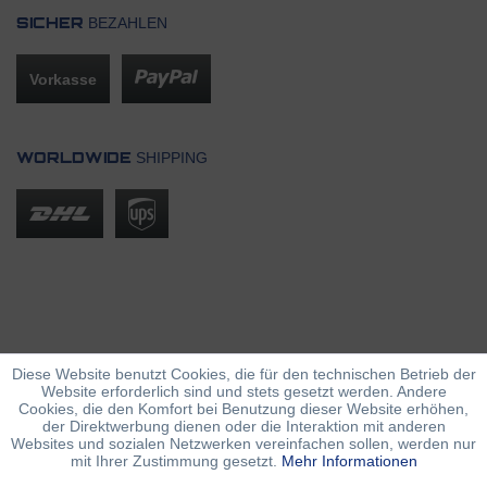
BEZAHLEN
SICHER
Vorkasse
SHIPPING
WORLDWIDE
Diese Website benutzt Cookies, die für den technischen Betrieb der
Website erforderlich sind und stets gesetzt werden. Andere
Cookies, die den Komfort bei Benutzung dieser Website erhöhen,
der Direktwerbung dienen oder die Interaktion mit anderen
Websites und sozialen Netzwerken vereinfachen sollen, werden nur
mit Ihrer Zustimmung gesetzt.
Mehr Informationen