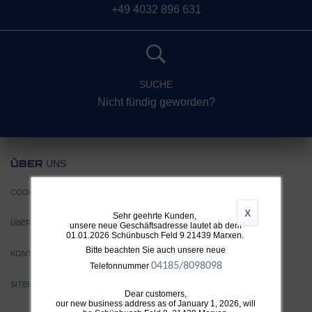
+49 4032 896 631
SUCHE
Nicht fündig geworden?
UNS
ÜBER
COOKIE EINSTELLUNGEN
X
Sehr geehrte Kunden,
ÜBER TTH
unsere neue Geschäftsadresse lautet ab dem
01.01.2026 Schünbusch Feld 9 21439 Marxen.
Bitte beachten Sie auch unsere neue
KONTAKT
04185/8098098
Telefonnummer
SITEMAP
Dear customers,
our new business address as of January 1, 2026, will