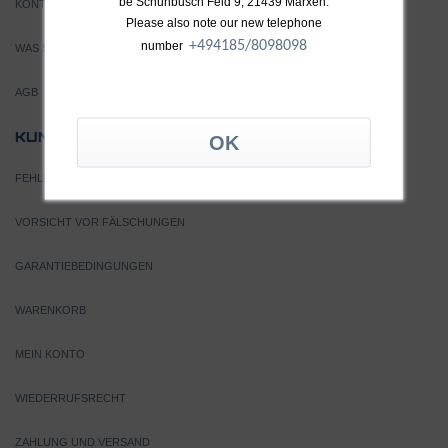
be Schünbusch Feld 9, 21439 Marxen.
KONTAKT
Please also note our new telephone
+49
4185/8098098
number
WAS SIND TURBOLADER?
AGB
SERVICE
KUNDEN
FEHLERSUCHE
VORSICHT VOR FÄLSCHUNGEN
GARANTIEBEDINGUNGEN
WARENKORB
MEIN KONTO
WIEDERRUFSRECHT
ZAHLUNG UND VERSAND