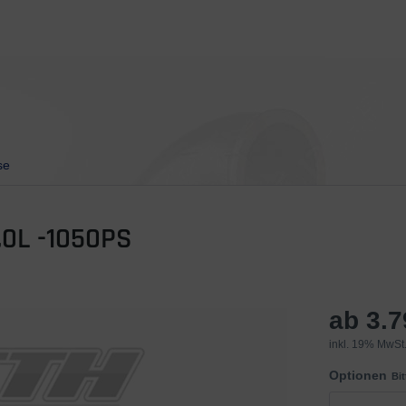
se
0L -1050PS
ab 3.
inkl. 19% MwSt.
Optionen
Bi