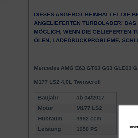
DIESES ANGEBOT BEINHALTET DIE B
ANGELIEFERTEN TURBOLADER! DAS 
MÖGLICH, WENN DIE GELIEFERTEN T
ÖLEN, LADEDRUCKPROBLEME, SCHLEI
Mercedes AMG E63 GT63 G63 GLE63 
M177 LS2 4,0L Twinscroll
Baujahr
ab 04/2017
Motor
M177 LS2
Hubraum
3982 ccm
unser
Leistung
1050 PS