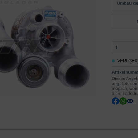
Umbau der
VERLGEI
Artikelnumm
Dieses Angebo
angelieferten
möglich, wenn
ölen, Ladedru