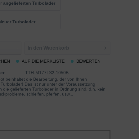
 angelieferten Turbolader
Neuer Turbolader
In den
Warenkorb
CHEN
AUF DIE MERKLISTE
BEWERTEN
er
TTH-M177LS2-1050B
t beinhaltet die Bearbeitung, der von Ihnen
 Turbolader! Das ist nur unter der Voraussetzung
 die gelieferten Turbolader in Ordnung sind, d.h. kein
ckprobleme, schleifen, pfeifen, usw...