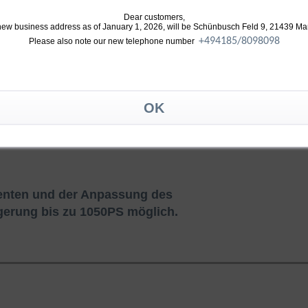
lgenden Änderungen optimiert:
Dear customers,
new business address as of January 1, 2026, will be Schünbusch Feld 9, 21439 Ma
+49
4185/8098098
Please also note our new telephone number
d mit neuester Verdichtergeometrie
s Verdichtergehäuse und Abgasgehäuse
bgasgegendruck
nten und der Anpassung des
igerung bis zu 1050PS möglich.