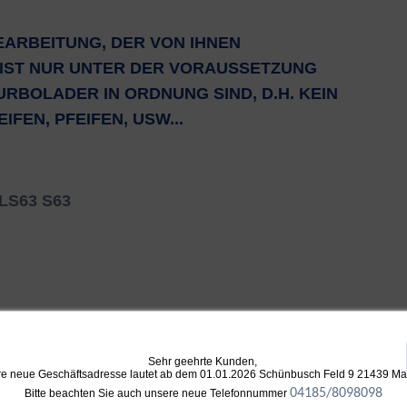
EARBEITUNG, DER VON IHNEN
IST NUR UNTER DER VORAUSSETZUNG
URBOLADER IN ORDNUNG SIND, D.H. KEIN
FEN, PFEIFEN, USW...
GLS63 S63
Sehr geehrte Kunden,
e neue Geschäftsadresse lautet ab dem 01.01.2026 Schünbusch Feld 9 21439 M
04185/8098098
Bitte beachten Sie auch unsere neue Telefonnummer