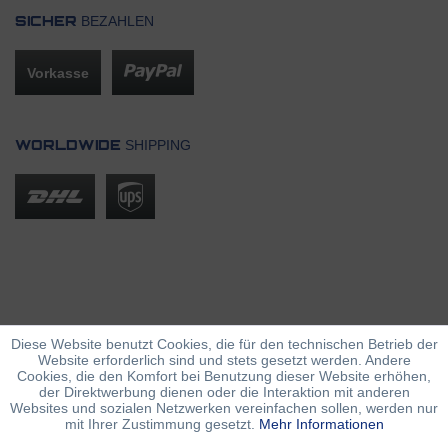
BEZAHLEN
SICHER
Vorkasse
SHIPPING
WORLDWIDE
Diese Website benutzt Cookies, die für den technischen Betrieb der
Website erforderlich sind und stets gesetzt werden. Andere
Cookies, die den Komfort bei Benutzung dieser Website erhöhen,
der Direktwerbung dienen oder die Interaktion mit anderen
Websites und sozialen Netzwerken vereinfachen sollen, werden nur
mit Ihrer Zustimmung gesetzt.
Mehr Informationen