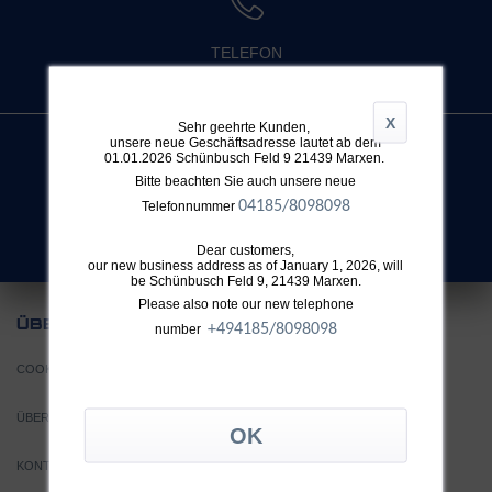
TELEFON
+49 4032 896 631
X
Sehr geehrte Kunden,
unsere neue Geschäftsadresse lautet ab dem
01.01.2026 Schünbusch Feld 9 21439 Marxen.
Bitte beachten Sie auch unsere neue
SUCHE
04185/8098098
Telefonnummer
Nicht fündig geworden?
Dear customers,
our new business address as of January 1, 2026, will
be Schünbusch Feld 9, 21439 Marxen.
Please also note our new telephone
UNS
ÜBER
+49
4185/8098098
number
COOKIE EINSTELLUNGEN
ÜBER TTH
KONTAKT