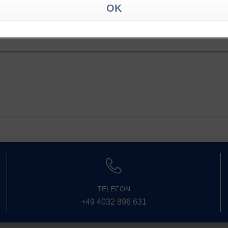
und der Anpassung des Motorsoftwares, ist eine
TELEFON
+49 4032 896 631