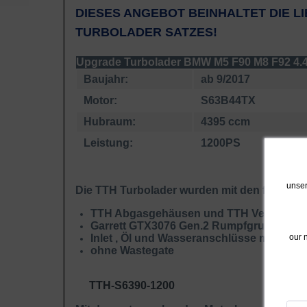
DIESES ANGEBOT BEINHALTET DIE L
TURBOLADER SATZES!
Upgrade Turbolader BMW M5 F90 M8 F92 4.
Baujahr:
ab 9/2017
Motor:
S63B44TX
Hubraum:
4395 ccm
Leistung:
1200PS
unser
Die TTH Turbolader wurden mit den folgend
TTH Abgasgehäusen und TTH Verdichter
Garrett GTX3076 Gen.2 Rumpfgruppen /
our 
Inlet , Öl und Wasseranschlüsse müssen 
ohne Wastegate
TTH-S6390-1200