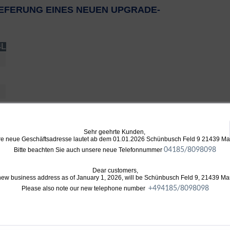
IEFERUNG EINES NEUEN UPGRADE-
4L
Sehr geehrte Kunden,
e neue Geschäftsadresse lautet ab dem 01.01.2026 Schünbusch Feld 9 21439 M
en Änderungen optimiert:
04185/8098098
Bitte beachten Sie auch unsere neue Telefonnummer
gehäusen um 10% größer als OEM
 CHRA
Dear customers,
new business address as of January 1, 2026, will be Schünbusch Feld 9, 21439 Ma
leicht angepasst werden
+49
4185/8098098
Please also note our new telephone number