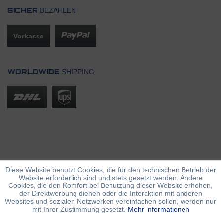
BEZAHLEN
SICHER
Vorkasse
SHIPPING
WORLDWIDE
Diese Website benutzt Cookies, die für den technischen Betrieb der
Website erforderlich sind und stets gesetzt werden. Andere
Cookies, die den Komfort bei Benutzung dieser Website erhöhen,
der Direktwerbung dienen oder die Interaktion mit anderen
Websites und sozialen Netzwerken vereinfachen sollen, werden nur
mit Ihrer Zustimmung gesetzt.
Mehr Informationen