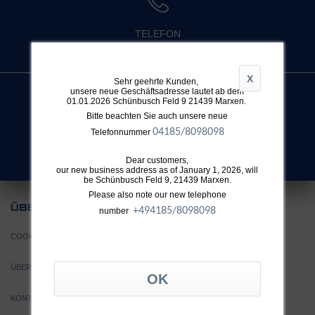
TELEFON
+49 4032 896 631
X
Sehr geehrte Kunden,
unsere neue Geschäftsadresse lautet ab dem
01.01.2026 Schünbusch Feld 9 21439 Marxen.
Bitte beachten Sie auch unsere neue
SUCHE
04185/8098098
Telefonnummer
Nicht fündig geworden?
Dear customers,
our new business address as of January 1, 2026, will
be Schünbusch Feld 9, 21439 Marxen.
Please also note our new telephone
UNS
ÜBER
+49
4185/8098098
number
COOKIE EINSTELLUNGEN
ÜBER TTH
KONTAKT