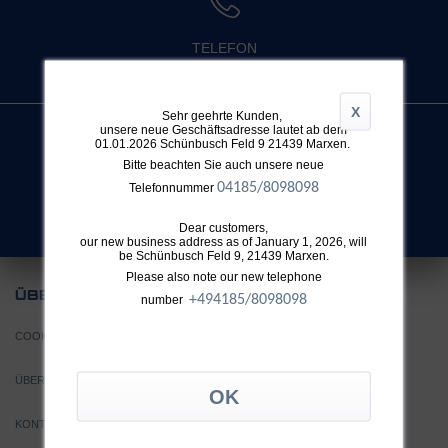
TELEFON
+49 4032 896 631
X
Sehr geehrte Kunden,
unsere neue Geschäftsadresse lautet ab dem
01.01.2026 Schünbusch Feld 9 21439 Marxen.
Bitte beachten Sie auch unsere neue
SUCHE
04185/8098098
Telefonnummer
Nicht fündig geworden?
Dear customers,
our new business address as of January 1, 2026, will
be Schünbusch Feld 9, 21439 Marxen.
Please also note our new telephone
UNS
ÜBER
+49
4185/8098098
number
COOKIE EINSTELLUNGEN
ÜBER TTH
KONTAKT