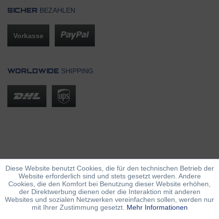
BEZAHLEN
SICHER
Vorkasse
SHIPPING
WORLDWIDE
Diese Website benutzt Cookies, die für den technischen Betrieb der
Website erforderlich sind und stets gesetzt werden. Andere
Cookies, die den Komfort bei Benutzung dieser Website erhöhen,
der Direktwerbung dienen oder die Interaktion mit anderen
Websites und sozialen Netzwerken vereinfachen sollen, werden nur
mit Ihrer Zustimmung gesetzt.
Mehr Informationen